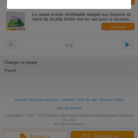
Contact
Le casse-croûte réutilisable adapté aux besoins du
client de double tirette met en sac pour le stockage
de nourriture/médecine
Contact
1 / 2
Changez la langue
French
Accueil
|
A propos de nous
|
Contact
|
Plan du site
|
Privacy Policy
Vue de bureau
Copyright © 2017 - 2025 Beijing Silk Road Enterprise Management Services
Co.,LTD.
All rights reserved.
Envoyer le
Demande de