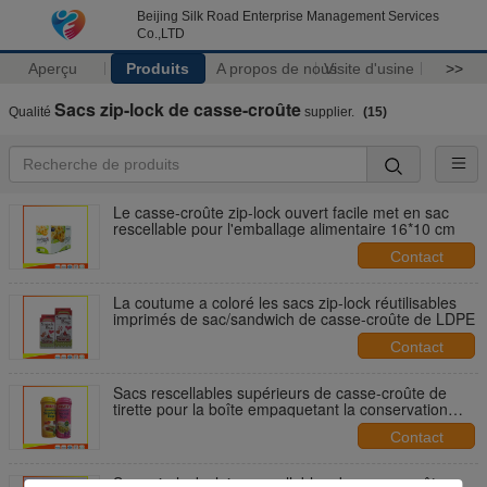
Beijing Silk Road Enterprise Management Services
Co.,LTD
Aperçu
Produits
A propos de nous
Visite d'usine
>>
Sacs zip-lock de casse-croûte
Qualité
supplier.
(15)
Le casse-croûte zip-lock ouvert facile met en sac
rescellable pour l'emballage alimentaire 16*10 cm
Contact
La coutume a coloré les sacs zip-lock réutilisables
imprimés de sac/sandwich de casse-croûte de LDPE
Contact
Sacs rescellables supérieurs de casse-croûte de
tirette pour la boîte empaquetant la conservation
fraîche
Contact
Sacs zip-lock clairs rescellables de casse-croûte