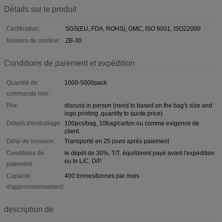
Détails sur le produit
Certification:
SGS(EU, FDA, ROHS), GMC, ISO 9001, ISO22000
Numéro de modèle:
ZB-30
Conditions de paiement et expédition
Quantité de
1000-5000pack
commande min:
Prix:
discuss in person (need to based on the bag's size and
logo printing ,quantity to quote price)
Détails d'emballage:
100pcs/bag, 10bag/carton ou comme exigence de
client.
Délai de livraison:
Transporté en 25 jours après paiement
Conditions de
le dépôt de 30%, T/T, équilibrent payé avant l'expédition
ou le L/C, D/P.
paiement:
Capacité
400 tonnes/tonnes par mois
d'approvisionnement:
description de