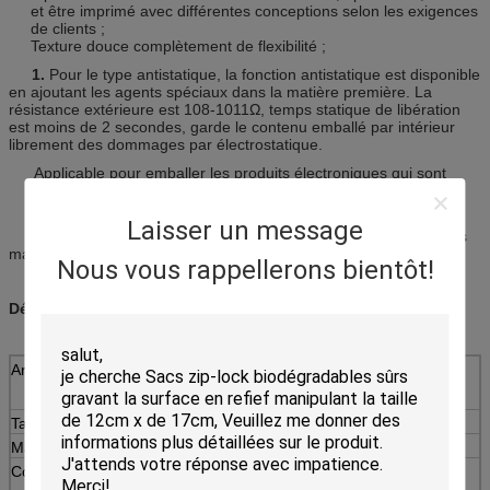
et être imprimé avec différentes conceptions selon les exigences
de clients ;
Texture douce complètement de flexibilité ;
1.
Pour le type antistatique, la fonction antistatique est disponible
en ajoutant les agents spéciaux dans la matière première. La
résistance extérieure est 108-1011Ω, temps statique de libération
est moins de 2 secondes, garde le contenu emballé par intérieur
librement des dommages par électrostatique.
Applicable pour emballer les produits électroniques qui sont
sensibles à la charge statique, telle que la carte de circuit
imprimé, circuit intégré d'IC, le conducteur CD, le HD etc.
Laisser un message
2.
Pour le type commun : il peut utilisé pour emballer toutes les
marchandises en tant que votre condition.
Nous vous rappellerons bientôt!
Détails de produit :
Article
Sac zip-lock de coton de tampon d'emballage
médical de LDPE/sac zip-lock refermable
Taille
Adapté aux besoins du client
Matériel
LDPE
Couleur
Imprime jusqu'à 4 couleurs (non-imprimées
également correct)