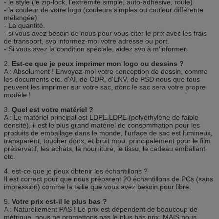
- le style (le zip-lock, l'extrémité simple, auto-adhésive, roule)
Échantillon
Les divers types sont disponibles
- la couleur de votre logo (couleurs simples ou couleur différente
mélangée)
Emballage
100pcs/bag, 10bag/carton ou comme exigence de
- La quantité.
client.
- si vous avez besoin de nous pour vous citer le prix avec les frais
de transport, svp informez-moi votre adresse ou port.
- Si vous avez la condition spéciale, aidez svp à m'informer.
2.
Est-ce que je peux imprimer mon logo ou dessins ?
A : Absolument ! Envoyez-moi votre conception de dessin, comme
les documents etc. d'AI, de CDR, d'ENV, de PSD nous que tous
peuvent les imprimer sur votre sac, donc le sac sera votre propre
modèle !
3.
Quel est votre matériel ?
A : Le matériel principal est LDPE.LDPE (polyéthylène de faible
densité), il est le plus grand matériel de consommation pour les
produits de emballage dans le monde, l'urface de sac est lumineux,
transparent, toucher doux, et bruit mou. principalement pour le film
préservatif, les achats, la nourriture, le tissu, le cadeau emballant
etc.
4. est-ce que je peux obtenir les échantillons ?
Il est correct pour que nous préparent 20 échantillons de PCs (sans
impression) comme la taille que vous avez besoin pour libre.
5.
Votre prix est-il le plus bas ?
A : Naturellement PAS ! Le prix est dépendent de beaucoup de
métrique, nous ne promettons pas le plus bas prix. MAIS nous