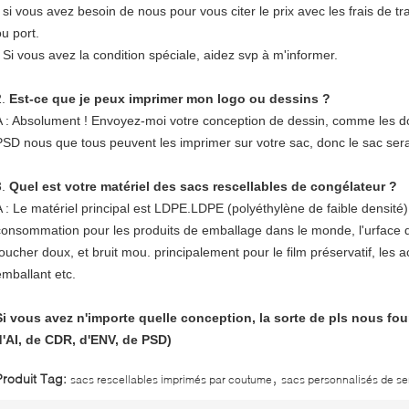
- si vous avez besoin de nous pour vous citer le prix avec les frais de 
ou port.
- Si vous avez la condition spéciale, aidez svp à m'informer.
2.
Est-ce que je peux imprimer mon logo ou dessins ?
A : Absolument ! Envoyez-moi votre conception de dessin, comme les d
PSD nous que tous peuvent les imprimer sur votre sac, donc le sac ser
3.
Quel est votre matériel des sacs rescellables de congélateur ?
A : Le matériel principal est LDPE.LDPE (polyéthylène de faible densité),
consommation pour les produits de emballage dans le monde, l'urface d
toucher doux, et bruit mou. principalement pour le film préservatif, les ac
emballant etc.
Si vous avez n'importe quelle conception, la sorte de pls nous f
d'AI, de CDR, d'ENV, de PSD)
,
Produit Tag:
sacs rescellables imprimés par coutume
sacs personnalisés de ser