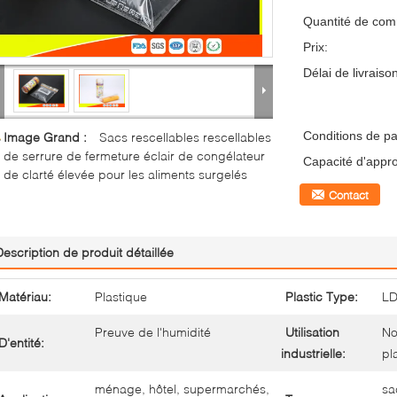
Quantité de co
Prix:
Délai de livraiso
Conditions de p
Image Grand :
Sacs rescellables rescellables
de serrure de fermeture éclair de congélateur
Capacité d'appr
de clarté élevée pour les aliments surgelés
Contact
Description de produit détaillée
Matériau:
Plastique
Plastic Type:
L
Preuve de l'humidité
Utilisation
No
D'entité:
industrielle:
pl
ménage, hôtel, supermarchés,
sa