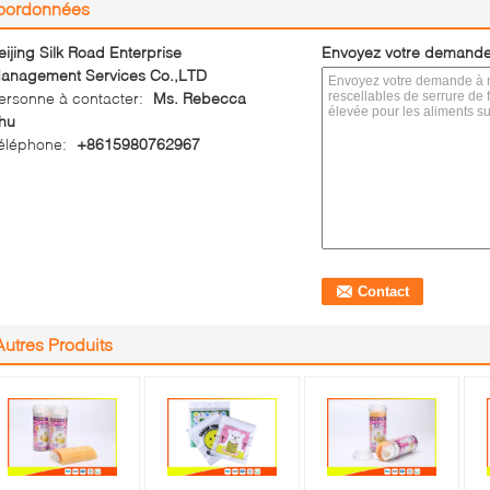
oordonnées
eijing Silk Road Enterprise
Envoyez votre demande
anagement Services Co.,LTD
ersonne à contacter:
Ms. Rebecca
hu
éléphone:
+8615980762967
Autres Produits