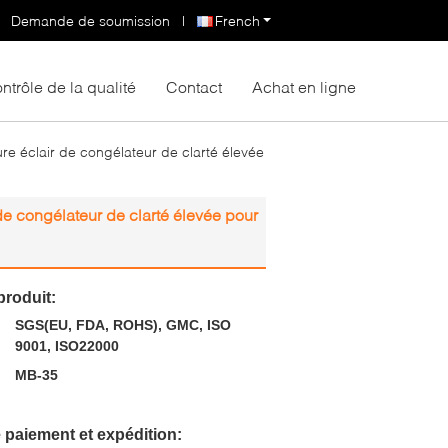
Demande de soumission
|
French
ntrôle de la qualité
Contact
Achat en ligne
re éclair de congélateur de clarté élevée
de congélateur de clarté élevée pour
produit:
SGS(EU, FDA, ROHS), GMC, ISO
9001, ISO22000
MB-35
 paiement et expédition: