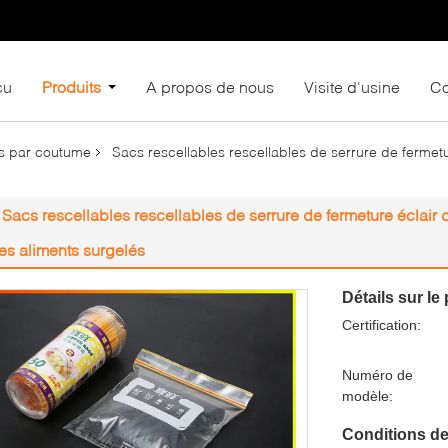
çu
Produits
A propos de nous
Visite d'usine
Co
és par coutume
Sacs rescellables rescellables de serrure de fermetu
Sacs rescellables rescellables de serrure de fermeture éclair 
les aliments surgelés
Détails sur le 
Certification:
Numéro de
modèle:
Conditions de