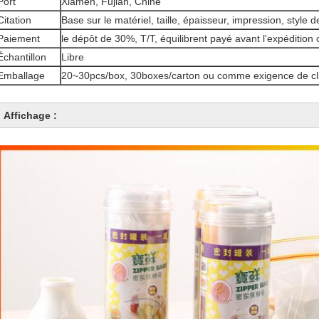
Port
Xiamen, Fujian, Chine
Citation
Base sur le matériel, taille, épaisseur, impression, style 
Paiement
le dépôt de 30%, T/T, équilibrent payé avant l'expédition 
Échantillon
Libre
Emballage
20~30pcs/box, 30boxes/carton ou comme exigence de cli
Affichage :