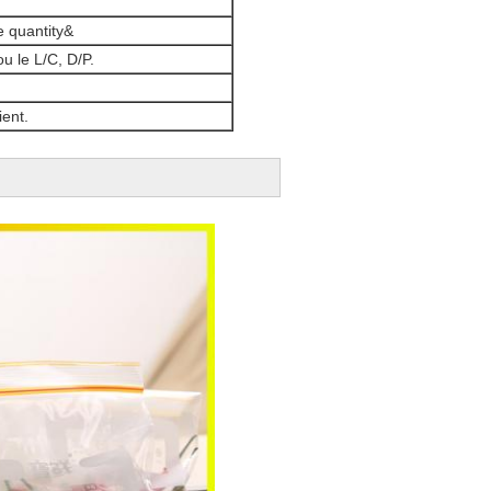
de quantity&
ou le L/C, D/P.
ent.