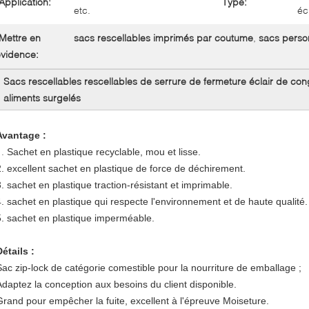
Application:
Type:
etc.
éc
Mettre en
sacs rescellables imprimés par coutume
,
sacs person
vidence:
Sacs rescellables rescellables de serrure de fermeture éclair de con
aliments surgelés
Avantage :
1.
Sachet en plastique recyclable, mou et lisse.
2. excellent sachet en plastique de force de déchirement.
3. sachet en plastique traction-résistant et imprimable.
4. sachet en plastique qui respecte l'environnement et de haute qualité.
5. sachet en plastique imperméable.
Détails :
Sac zip-lock de catégorie comestible pour la nourriture de emballage ;
Adaptez la conception aux besoins du client disponible.
Grand pour empêcher la fuite, excellent à l'épreuve Moiseture.