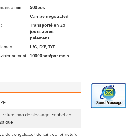
mmande min:
500pcs
Can be negotiated
n:
Transporté en 25
jours après
paiement
aiement:
L/C, D/P, T/T
ovisionnement:
10000pcs/par mois
DPE
urriture, sac de stockage, sachet en
astique
cs de congélateur de joint de fermeture