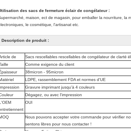
Utilisation des sacs de fermeture éclair de congélateur :
Supermarché, maison, ect de magasin, pour emballer la nourriture, la mé
électroniques, le cosmétique, l'artisanat etc.
Description de produit :
Article de
Sacs rescellables rescellables de congélateur de clarté é
Taille
Comme exigence du client
Épaisseur
38micron - 95micron
Matériel
LDPE, rassemblement FDA et normes d'UE
Impression
Gravure imprimant jusqu'à 4 couleurs
Couleur
Dégagez, ou avec l'impression
L'OEM
OUI
entretiennent
MOQ
Nous pouvons accepter votre commande pour vérifier notr
sentons libres pour nous contacter !