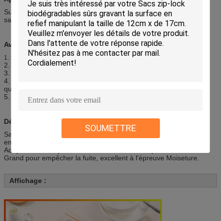
Supermarchés, restauration, hôtel, ligne aérienne, restaurants,
sachet en plastique de ménage etc.
Avantage des sacs de stockage de nourriture de tirette :
Sachet en plastique recyclable, mou et lisse.
1.
2. excellent sachet en plastique de force de déchirement.
3. sachet en plastique traction-résistant et imprimable.
4. sachet en plastique qui respecte l'environnement et de haute
qualité.
5. sachet en plastique imperméable.
Détails :
SOUMETTRE
Sac zip-lock de catégorie comestible pour la nourriture de
emballage ;
Adaptez la conception aux besoins du client disponible.
Grand pour empêcher la fuite, excellent à l'épreuve Moiseture.
Affichage :