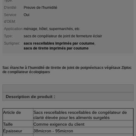
Type:
D'entité:
Preuve de l'humidité
Service
Oui
d'OEM:
Application:
ménage, hôtel, supermarchés, etc.
Type:
sacs de congélateur de joint de fermeture éclair
sacs rescellables imprimés par coutume
Surligner:
,
sacs de tirette imprimés par coutume
Sac étanche à l'humidité de tirette de joint de poignée/sacs végétaux Ziploc
de congélateur écologiques
Description de produit :
Article de
Sacs rescellables rescellables de congélateur de
clarté élevée pour les aliments surgelés
Taille
Comme exigence du client
Épaisseur
38micron - 95micron