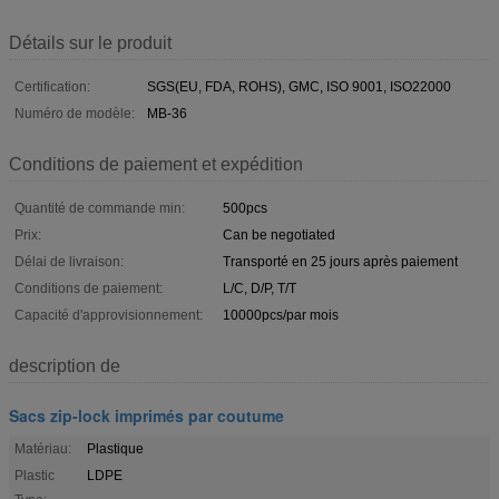
Détails sur le produit
Certification:
SGS(EU, FDA, ROHS), GMC, ISO 9001, ISO22000
Numéro de modèle:
MB-36
Conditions de paiement et expédition
Quantité de commande min:
500pcs
Prix:
Can be negotiated
Délai de livraison:
Transporté en 25 jours après paiement
Conditions de paiement:
L/C, D/P, T/T
Capacité d'approvisionnement:
10000pcs/par mois
description de
Sacs zip-lock imprimés par coutume
Matériau:
Plastique
Plastic
LDPE