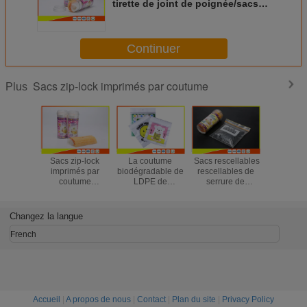
tirette de joint de poignée/sacs
végétaux Ziploc de congélateur
écologiques
Continuer
Sacs zip-lock imprimés par coutume
Plus
Sacs zip-lock
La coutume
Sacs rescellables
Le zip-
imprimés par
biodégradable de
rescellables de
imprimé
coutume
LDPE de
serrure de
coutum
imperméable
plastique a
fermeture éclair
plasti
d'emballage,
imprimé des sacs
de congélateur de
rescella
petits sachets en
zip-lock
clarté élevée pour
boîte met
Changez la langue
plastique
empaquetant
les aliments
la caté
rescellables
l'utilisation de
surgelés
comestibl
French
ménage
l'embal
aliment
Accueil
|
A propos de nous
|
Contact
|
Plan du site
|
Privacy Policy